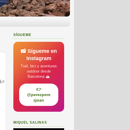
SÍGUEME
📸 Sígueme en
Instagram
Trail, bici y aventuras
outdoor desde
Barcelona 🏔️
ir
👉
 
@perezpere
zjoan
MIQUEL SALINAS