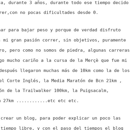
ca, durante 3 años, durante todo ese tiempo decido
rer,con no pocas dificultades desde 0.

nar para bajar peso y porque de verdad disfruto 
s mi gran pasión correr, sin objetivos, puramente 
ro, pero como no somos de piedra, algunas carreras
go mucho cariño a la cursa de la Merçè que fue mi
después llegaron muchas más de 10km como la de los
el Corte Inglés, la Media Maratón de Bcn 21km ,
ón de la Trailwalker 100km, la Puigsacalm,
m 27km ............etc etc etc.

 crear un blog, para poder explicar un poco las
 tiempo libre, y con el paso del tiempos el blog