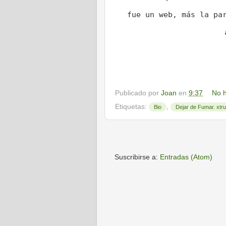
fue un web, más la pa
Publicado por
Joan
en
9:37
No h
Etiquetas:
,
Bio
Dejar de Fumar. xtr
Suscribirse a:
Entradas (Atom)