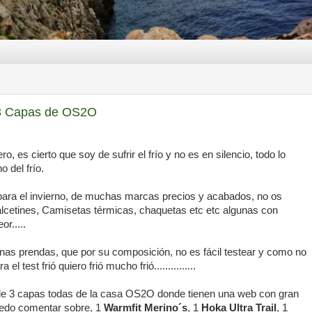
 3 Capas de OS2O
o, es cierto que soy de sufrir el frío y no es en silencio, todo lo
 del frío.
ara el invierno, de muchas marcas precios y acabados, no os
alcetines, Camisetas térmicas, chaquetas etc etc algunas con
r.....
nas prendas, que por su composición, no es fácil testear y como no
l test frió quiero frió mucho frió...............
l de 3 capas todas de la casa OS2O donde tienen una web con gran
puedo comentar sobre, 1
Warmfit Merino´s
, 1
Hoka Ultra Trail
, 1