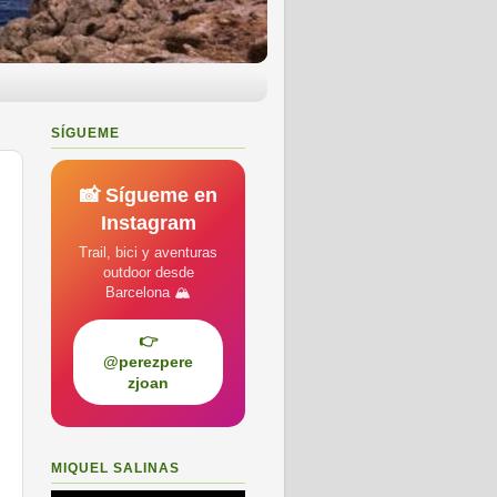
SÍGUEME
📸 Sígueme en
Instagram
Trail, bici y aventuras
outdoor desde
Barcelona 🏔️
👉
@perezpere
zjoan
MIQUEL SALINAS