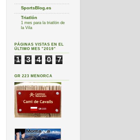
SportsBlog.es
Triatlón
1 mes para la triatlón de
la Vila
PÁGINAS VISTAS EN EL
ÚLTIMO MES "2019"
1
3
4
0
7
GR 223 MENORCA