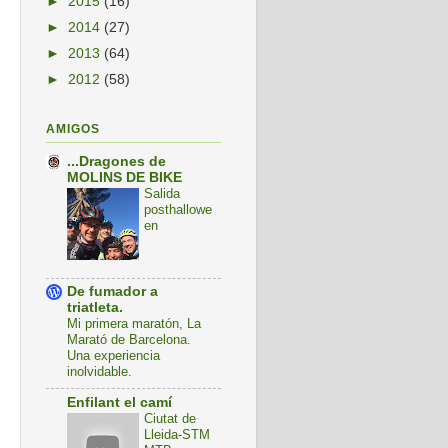
►
2015
(16)
►
2014
(27)
►
2013
(64)
►
2012
(58)
AMIGOS
...Dragones de
MOLINS DE BIKE
Salida
posthallowe
en
De fumador a
triatleta.
Mi primera maratón, La
Marató de Barcelona.
Una experiencia
inolvidable.
Enfilant el camí
Ciutat de
Lleida-STM