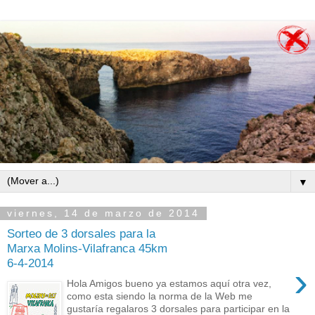
▼
viernes, 14 de marzo de 2014
Sorteo de 3 dorsales para la
Marxa Molins-Vilafranca 45km
6-4-2014
›
Hola Amigos bueno ya estamos aquí otra vez,
como esta siendo la norma de la Web me
gustaría regalaros 3 dorsales para participar en la