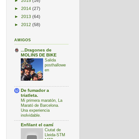
►
2015
(16)
►
2014
(27)
►
2013
(64)
►
2012
(58)
AMIGOS
...Dragones de
MOLINS DE BIKE
Salida
posthallowe
en
De fumador a
triatleta.
Mi primera maratón, La
Marató de Barcelona.
Una experiencia
inolvidable.
Enfilant el camí
Ciutat de
Lleida-STM