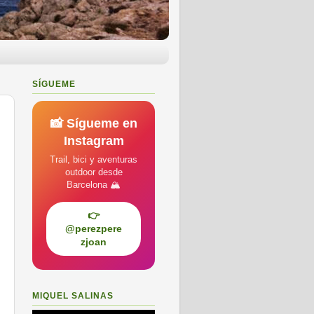
SÍGUEME
📸 Sígueme en
Instagram
Trail, bici y aventuras
outdoor desde
Barcelona 🏔️
👉
@perezpere
zjoan
MIQUEL SALINAS