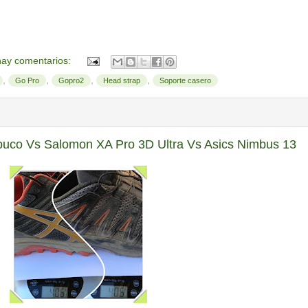
ay comentarios:
,
,
,
,
Go Pro
Gopro2
Head strap
Soporte casero
abuco Vs Salomon XA Pro 3D Ultra Vs Asics Nimbus 13