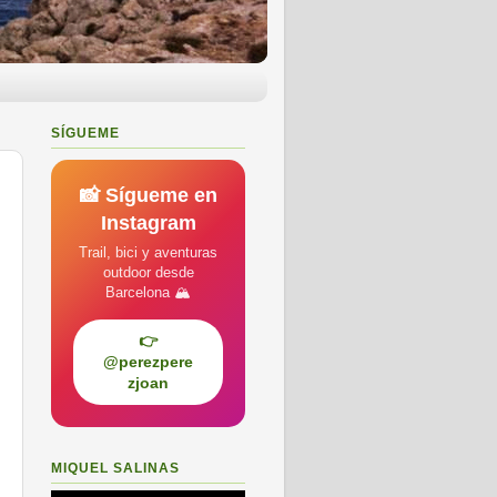
SÍGUEME
📸 Sígueme en
Instagram
Trail, bici y aventuras
outdoor desde
Barcelona 🏔️
👉
@perezpere
zjoan
MIQUEL SALINAS