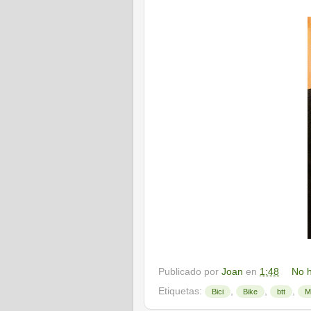
Publicado por
Joan
en
1:48
No h
Etiquetas:
,
,
,
Bici
Bike
btt
M