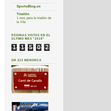
SportsBlog.es
Triatlón
1 mes para la triatlón de
la Vila
PÁGINAS VISTAS EN EL
ÚLTIMO MES "2019"
1
1
5
0
2
GR 223 MENORCA