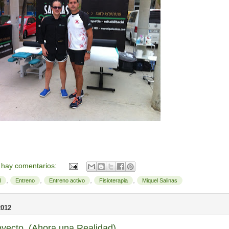
 hay comentarios:
,
,
,
,
l
Entreno
Entreno activo
Fisioterapia
Miquel Salinas
012
yecto, (Ahora una Realidad)