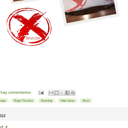
 hay comentarios:
,
,
,
,
Ropa
Ropa Tecnica
Running
Vida Sana
Xtrun
012
rt 4