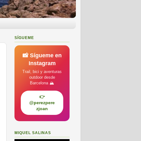
SÍGUEME
📸 Sígueme en
Instagram
Trail, bici y aventuras
outdoor desde
Barcelona 🏔️
👉
@perezpere
zjoan
MIQUEL SALINAS