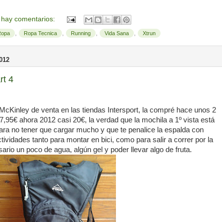
 hay comentarios:
,
,
,
,
Ropa
Ropa Tecnica
Running
Vida Sana
Xtrun
012
rt 4
a McKinley de venta en las tiendas Intersport, la compré hace unos 2
95€ ahora 2012 casi 20€, la verdad que la mochila a 1º vista está
para no tener que cargar mucho y que te penalice la espalda con
ividades tanto para montar en bici, como para salir a correr por la
rio un poco de agua, algún gel y poder llevar algo de fruta.