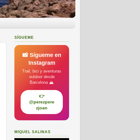
SÍGUEME
📸 Sígueme en
Instagram
Trail, bici y aventuras
outdoor desde
Barcelona 🏔️
👉
@perezpere
zjoan
MIQUEL SALINAS