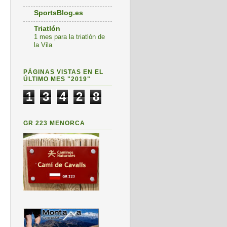
SportsBlog.es
Triatlón
1 mes para la triatlón de
la Vila
PÁGINAS VISTAS EN EL
ÚLTIMO MES "2019"
1
3
4
2
8
GR 223 MENORCA