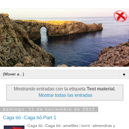
▼
Mostrando entradas con la etiqueta
Test material
.
Mostrar todas las entradas
domingo, 11 de noviembre de 2012
Caga tió -Caga tió.Part 1
Caga tió -Caga tió- ametlles i torró -almendras y