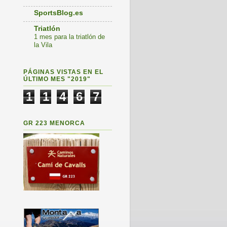
SportsBlog.es
Triatlón
1 mes para la triatlón de
la Vila
PÁGINAS VISTAS EN EL
ÚLTIMO MES "2019"
1
1
4
6
7
GR 223 MENORCA