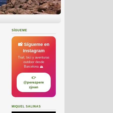
SÍGUEME
📸 Sígueme en
Instagram
Trail, bici y aventuras
outdoor desde
Barcelona 🏔️
👉
@perezpere
zjoan
MIQUEL SALINAS