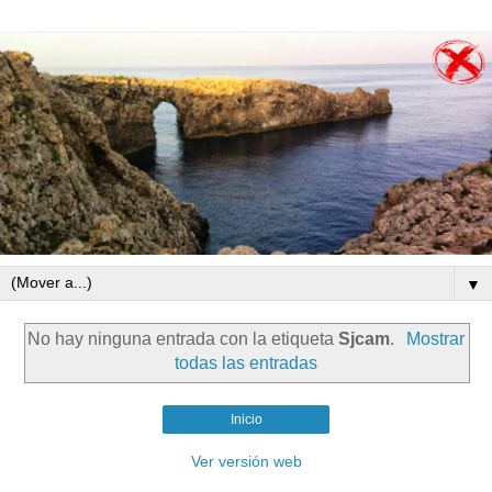
▼
No hay ninguna entrada con la etiqueta
Sjcam
.
Mostrar
todas las entradas
Inicio
Ver versión web