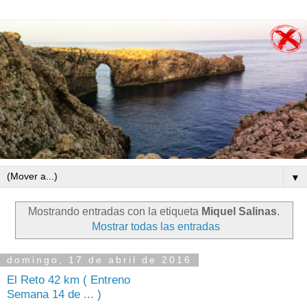
▼
Mostrando entradas con la etiqueta
Miquel Salinas
.
Mostrar todas las entradas
domingo, 17 de abril de 2016
El Reto 42 km ( Entreno
Semana 14 de ... )