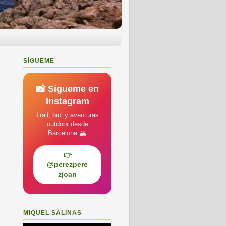
SÍGUEME
📸 Sígueme en
Instagram
Trail, bici y aventuras
outdoor desde
Barcelona 🏔️
👉
@perezpere
zjoan
MIQUEL SALINAS