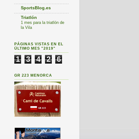
SportsBlog.es
Triatlón
1 mes para la triatlón de
la Vila
PÁGINAS VISTAS EN EL
ÚLTIMO MES "2019"
1
3
4
2
6
GR 223 MENORCA