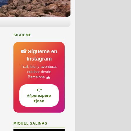
SÍGUEME
📸 Sígueme en
Instagram
Trail, bici y aventuras
outdoor desde
Barcelona 🏔️
👉
@perezpere
zjoan
MIQUEL SALINAS