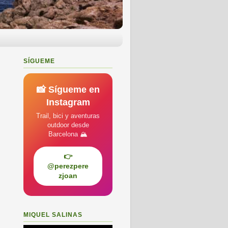
SÍGUEME
📸 Sígueme en
Instagram
Trail, bici y aventuras
outdoor desde
Barcelona 🏔️
👉
@perezpere
zjoan
MIQUEL SALINAS