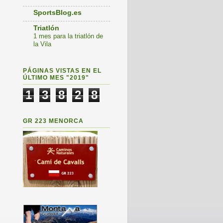
SportsBlog.es
Triatlón
1 mes para la triatlón de
la Vila
PÁGINAS VISTAS EN EL
ÚLTIMO MES "2019"
1
3
8
2
8
GR 223 MENORCA