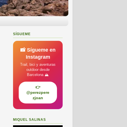
SÍGUEME
📸 Sígueme en
Instagram
Trail, bici y aventuras
outdoor desde
Barcelona 🏔️
👉
@perezpere
zjoan
MIQUEL SALINAS